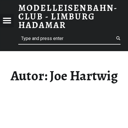
MODELLEISENBAHN-
JOE HARTWIG | MODELLEISENBAHN-CLUB - LIMBURG HADAMAR
CLUB - LIMBURG
LLEISENBAHN-
Menu
HADAMAR
 - LIMBURG
Search
AMAR
Autor:
Joe Hartwig