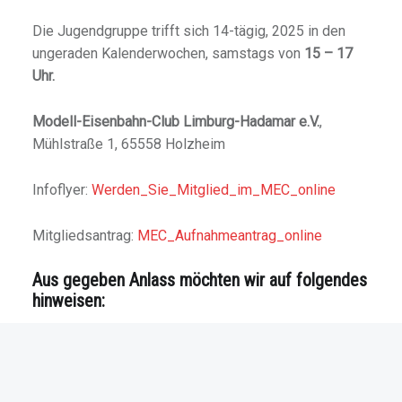
Die Jugendgruppe trifft sich 14-tägig, 2025 in den
ungeraden Kalenderwochen, samstags von
15 – 17
Uhr.
Modell-Eisenbahn-Club Limburg-Hadamar e.V.
,
Mühlstraße 1, 65558 Holzheim
Infoflyer:
Werden_Sie_Mitglied_im_MEC_online
Mitgliedsantrag:
MEC_Aufnahmeantrag_online
Aus gegeben Anlass möchten wir auf folgendes
hinweisen:
Hin und wieder wird unserem Verein älteres
brauchbares Modellbahn-Material aus der Auflösung
einer Anlage oder auch einer Sammlung gestiftet. Wir