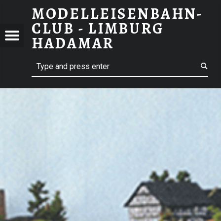
MODELLEISENBAHN-
CLUB - LIMBURG
LLEISENBAHN-
Menu
HADAMAR
 - LIMBURG
Search
AMAR